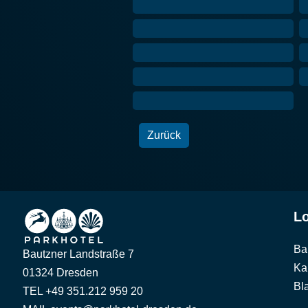
Zurück
Lo
Ba
Bautzner Landstraße 7
Ka
01324 Dresden
Bl
TEL +49 351.212 959 20