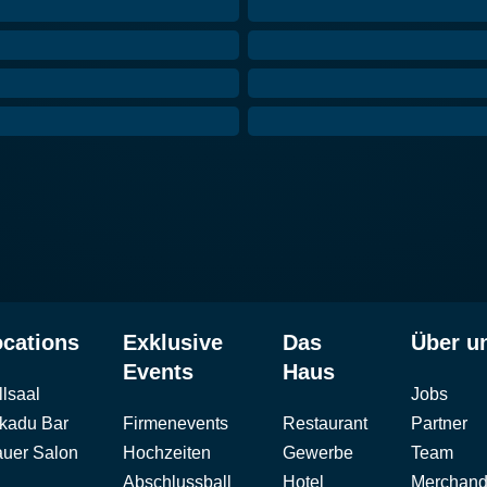
cations
Exklusive
Das
Über u
Events
Haus
llsaal
Jobs
kadu Bar
Firmenevents
Restaurant
Partner
auer Salon
Hochzeiten
Gewerbe
Team
Abschlussball
Hotel
Merchand