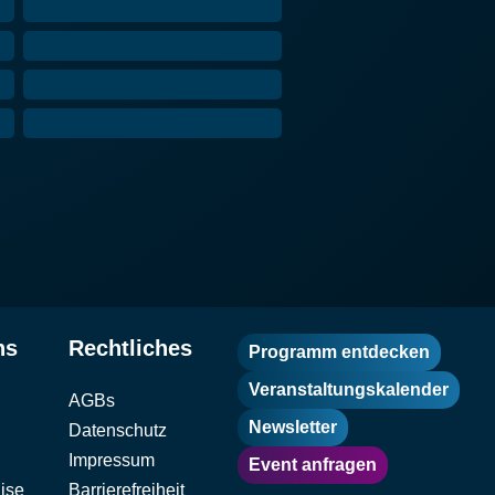
ns
Rechtliches
Programm entdecken
Veranstaltungskalender
AGBs
Newsletter
Datenschutz
Impressum
Event anfragen
ise
Barrierefreiheit