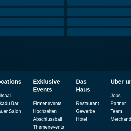
cations
Exklusive
Das
Über u
Events
Haus
llsaal
Jobs
kadu Bar
Firmenevents
Restaurant
Partner
auer Salon
Hochzeiten
Gewerbe
Team
Abschlussball
Hotel
Merchand
Themenevents