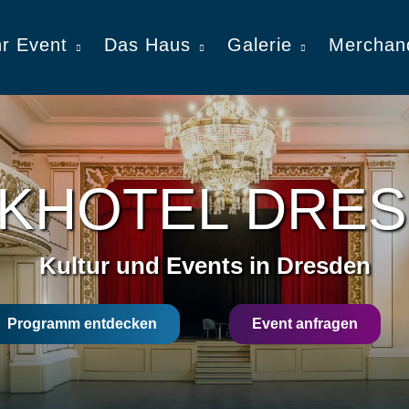
hr Event
Das Haus
Galerie
Merchan
KHOTEL DRE
Kultur und Events in Dresden
Programm entdecken
Event anfragen