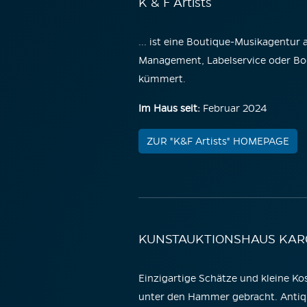
K & F Artists
... ist eine Boutique-Musikagentur
Management, Labelservice oder Boo
kümmert.
Im Haus seit:
Februar 2024
ZUR "K&F Artists" HOMEPAGE
KUNSTAUKTIONSHAUS KAR
Einzigartige Schätze und kleine K
unter den Hammer gebracht. Antiq