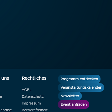
 uns
Rechtliches
Programm entdecken
Veranstaltungskalender
AGBs
Newsletter
er
Datenschutz
Impressum
Event anfragen
andise
Barrierefreiheit