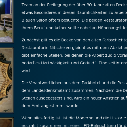
Team an der Freilegung der über 30 Jahre alten Decke
etwas Besonderes in diesen Räumlichkeiten zu arbeite
Blauen Salon öfters besuchte. Die beiden Restaurator
ihrem Beruf und keiner sollte dabei an Höhenangst le
Zunächst gilt es die Decke von den alten Farbschicht
Restauratorin Nitsche vergleicht es mit dem Abziehen
gibt einfache Stellen, bei denen die Arbeit zügig vor
bedarf es Hartnäckigkeit und Geduld.“ Eine zeitintens
wird.
Die Verantwortlichen aus dem Parkhotel und die Rest
dem Landesdenkmalamt zusammen. Nachdem die Decke
Stellen ausgebessert sind, wird ein neuer Anstrich au
dem Amt abgestimmt wurde.
Wenn alles fertig ist, ist die Moderne und die Histori
erstrahlt zusammen mit einer LED-Beleuchtung für d